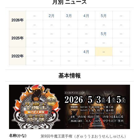
月別 ニュース
–
2月
3月
4月
5月
–
2026年
–
–
–
–
–
–
–
–
–
–
5月
–
2025年
–
–
–
–
–
–
–
–
–
4月
–
–
2022年
–
–
–
–
–
–
基本情報
名称(かな)
第9回牛魔王選手権（ぎゅううまおうせんしゅけん）