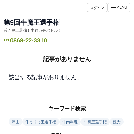
内
ログイン
MENU
容
を
第9回牛魔王選手権
ス
旨さ史上最強！牛肉ガチバトル！
キ
0868-22-3310
ッ
TEL
プ
記事がありません
該当する記事がありません。
キーワード検索
津山
牛うまっ王選手権
牛肉料理
牛魔王選手権
観光