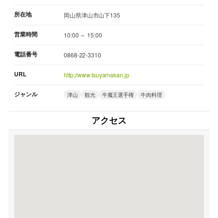
所在地
岡山県津山市山下135
営業時間
10:00 ～ 15:00
電話番号
0868-22-3310
URL
http://www.tsuyamakan.jp
ジャンル
津山
観光
牛魔王選手権
牛肉料理
アクセス