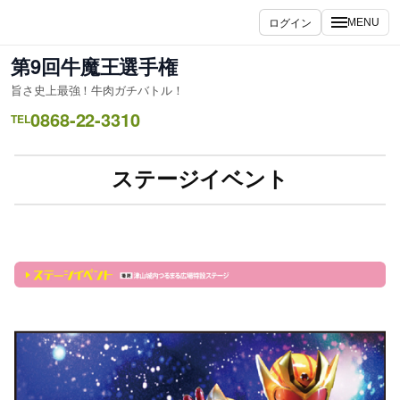
内
ログイン
MENU
容
を
第9回牛魔王選手権
ス
旨さ史上最強！牛肉ガチバトル！
キ
0868-22-3310
ッ
TEL
プ
ステージイベント