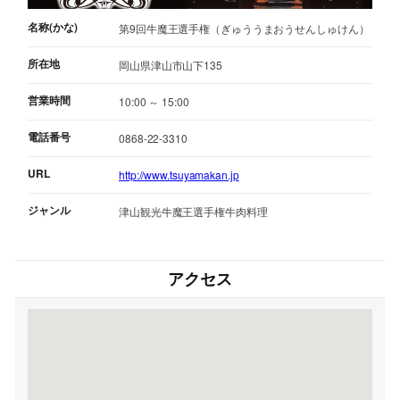
名称(かな)
第9回牛魔王選手権（ぎゅううまおうせんしゅけん）
所在地
岡山県津山市山下135
営業時間
10:00 ～ 15:00
電話番号
0868-22-3310
URL
http://www.tsuyamakan.jp
ジャンル
津山
観光
牛魔王選手権
牛肉料理
アクセス