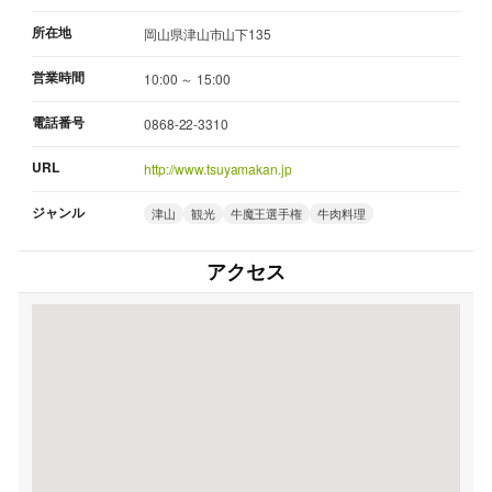
所在地
岡山県津山市山下135
営業時間
10:00 ～ 15:00
電話番号
0868-22-3310
URL
http://www.tsuyamakan.jp
ジャンル
津山
観光
牛魔王選手権
牛肉料理
アクセス