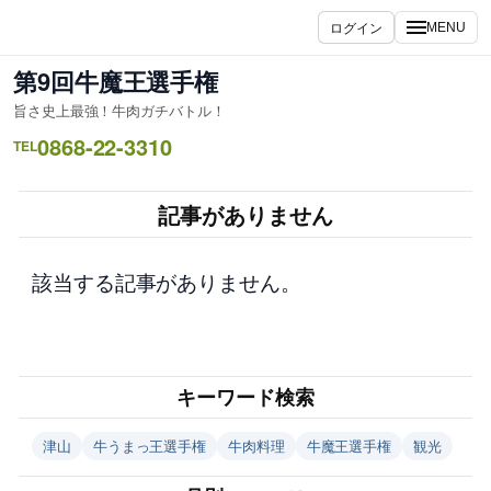
内
ログイン
MENU
容
を
第9回牛魔王選手権
ス
旨さ史上最強！牛肉ガチバトル！
キ
0868-22-3310
ッ
TEL
プ
記事がありません
該当する記事がありません。
キーワード検索
津山
牛うまっ王選手権
牛肉料理
牛魔王選手権
観光