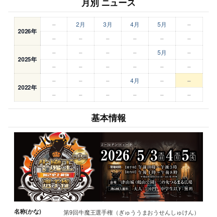
月別 ニュース
–
2月
3月
4月
5月
–
2026年
–
–
–
–
–
–
–
–
–
–
5月
–
2025年
–
–
–
–
–
–
–
–
–
4月
–
–
2022年
–
–
–
–
–
–
基本情報
名称(かな)
第9回牛魔王選手権（ぎゅううまおうせんしゅけん）