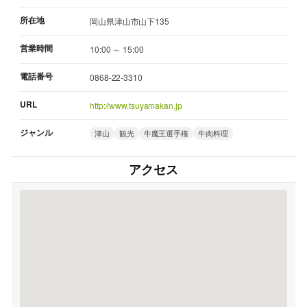
所在地
岡山県津山市山下135
営業時間
10:00 ～ 15:00
電話番号
0868-22-3310
URL
http://www.tsuyamakan.jp
ジャンル
津山
観光
牛魔王選手権
牛肉料理
アクセス