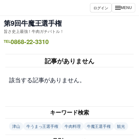
内
ログイン
MENU
容
を
第9回牛魔王選手権
ス
旨さ史上最強！牛肉ガチバトル！
キ
0868-22-3310
ッ
TEL
プ
記事がありません
該当する記事がありません。
キーワード検索
津山
牛うまっ王選手権
牛肉料理
牛魔王選手権
観光