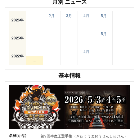
月別 ニュース
–
2月
3月
4月
5月
–
2026年
–
–
–
–
–
–
–
–
–
–
5月
–
2025年
–
–
–
–
–
–
–
–
–
4月
–
–
2022年
–
–
–
–
–
–
基本情報
名称(かな)
第9回牛魔王選手権（ぎゅううまおうせんしゅけん）