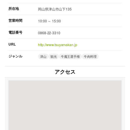
所在地
岡山県津山市山下135
営業時間
10:00 ～ 15:00
電話番号
0868-22-3310
URL
http://www.tsuyamakan.jp
ジャンル
津山
観光
牛魔王選手権
牛肉料理
アクセス