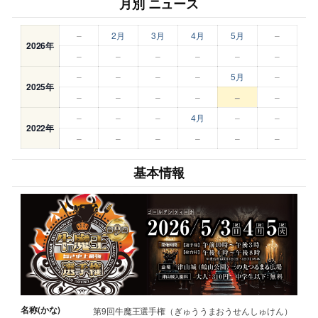
月別 ニュース
–
2月
3月
4月
5月
–
2026年
–
–
–
–
–
–
–
–
–
–
5月
–
2025年
–
–
–
–
–
–
–
–
–
4月
–
–
2022年
–
–
–
–
–
–
基本情報
名称(かな)
第9回牛魔王選手権（ぎゅううまおうせんしゅけん）