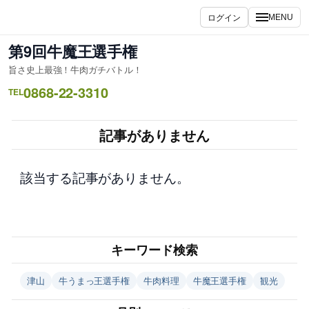
内
ログイン
MENU
容
を
第9回牛魔王選手権
ス
旨さ史上最強！牛肉ガチバトル！
キ
0868-22-3310
ッ
TEL
プ
記事がありません
該当する記事がありません。
キーワード検索
津山
牛うまっ王選手権
牛肉料理
牛魔王選手権
観光